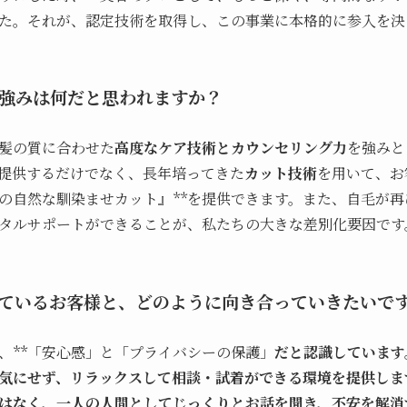
た。それが、認定技術を取得し、この事業に本格的に参入を決
の強みは何だと思われますか？
髪の質に合わせた
高度なケア技術とカウンセリング力
を強みと
提供するだけでなく、長年培ってきた
カット技術
を用いて、お
極の自然な馴染ませカット』**を提供できます。また、自毛が
タルサポートができることが、私たちの大きな差別化要因です
されているお客様と、どのように向き合っていきたいで
、**「安心感」と「プライバシーの保護」
だと認識しています
気にせず、リラックスして相談・試着ができる環境を提供しま
はなく、一人の人間としてじっくりとお話を聞き、不安を解消