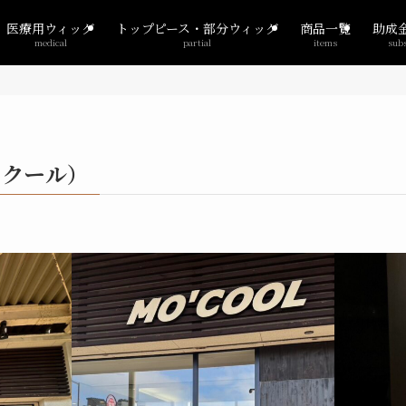
医療用ウィッグ
トップピース・部分ウィッグ
商品一覧
助成
medical
partial
items
sub
・クール）